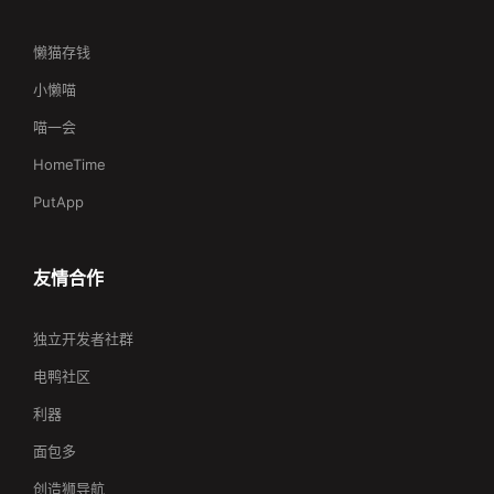
懒猫存钱
小懒喵
喵一会
HomeTime
PutApp
友情合作
独立开发者社群
电鸭社区
利器
面包多
创造狮导航