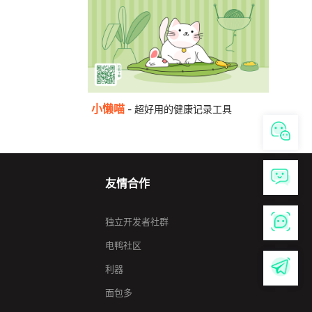
小懒喵
- 超好用的健康记录工具
友情合作
独立开发者社群
电鸭社区
利器
面包多