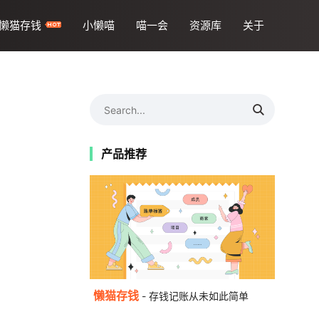
懒猫存钱
小懒喵
喵一会
资源库
关于
产品推荐
懒猫存钱
- 存钱记账从未如此简单