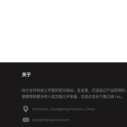
关于
码力全开科技工作室的官方网站，在这里，打造自己产品的同时
摸索帮助更多的人成为独立开发者，欢迎点击右下角订阅 rss。
ShenZhen, Guangdong Province, China
larry@maliquankai.com