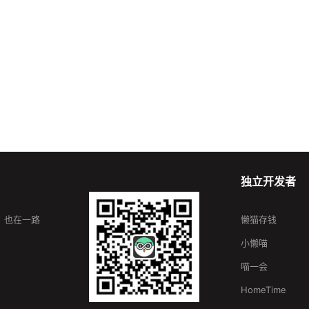
独立开发者
，也在一路
懒猫存钱
小懒喵
喵一会
HomeTime