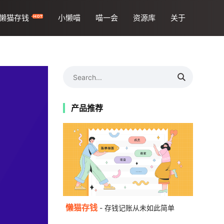
懒猫存钱
小懒喵
喵一会
资源库
关于
产品推荐
懒猫存钱
- 存钱记账从未如此简单