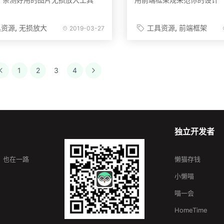
具资源
无损放大
工具资源
前端框架
2019-03-27
1
2
3
4
独立开发者
，也在一路
懒猫存钱
小懒喵
喵一会
HomeTime