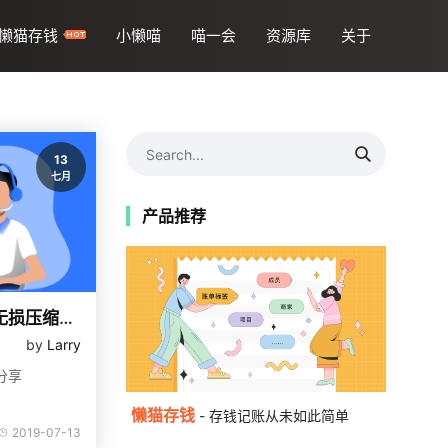
懒猫存钱
小懒喵
喵一会
资源库
关于
13
七月
产品推荐
视频太大怎么办？这些无损压缩工具值得一试！
by
Larry
分享
懒猫存钱
- 存钱记账从未如此简单
2019-07-13