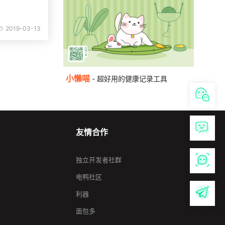
2019-03-13
小懒喵
- 超好用的健康记录工具
友情合作
独立开发者社群
电鸭社区
利器
面包多