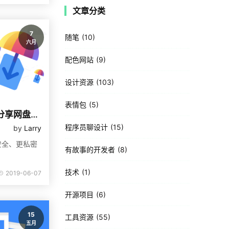
文章分类
7
随笔
10
六月
配色网站
9
设计资源
103
表情包
5
“阅后即焚” 的私密文件分享网盘服务
程序员聊设计
15
by
Larry
安全、更私密
有故事的开发者
8
技术
1
2019-06-07
开源项目
6
15
工具资源
55
五月