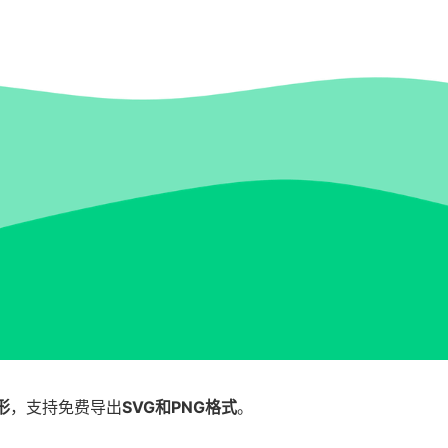
形
，支持免费导出
SVG和PNG格式
。