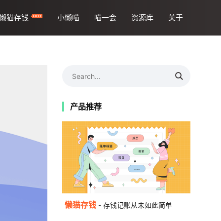
懒猫存钱
小懒喵
喵一会
资源库
关于
产品推荐
懒猫存钱
- 存钱记账从未如此简单