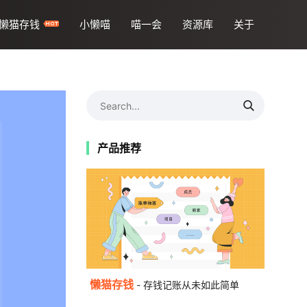
懒猫存钱
小懒喵
喵一会
资源库
关于
产品推荐
懒猫存钱
- 存钱记账从未如此简单