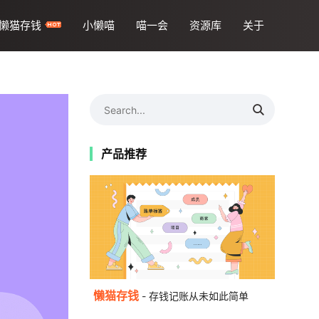
懒猫存钱
小懒喵
喵一会
资源库
关于
产品推荐
懒猫存钱
- 存钱记账从未如此简单