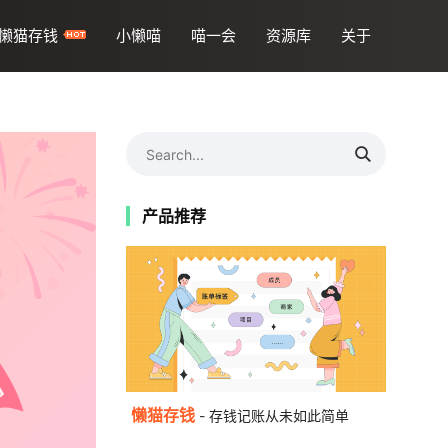
懒猫存钱
小懒喵
喵一会
资源库
关于
产品推荐
懒猫存钱
- 存钱记账从未如此简单