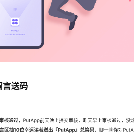
，留言送码
pp审核通过
，PutApp前天晚上提交审核，昨天早上审核通过，没
言区抽10位幸运读者送出『PutApp』兑换码
，聊一聊你对Put