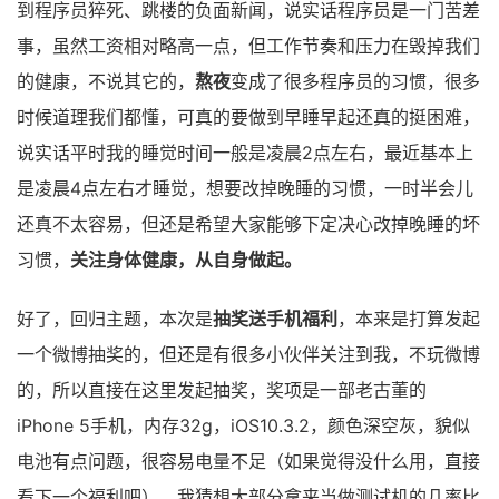
到程序员猝死、跳楼的负面新闻，说实话程序员是一门苦差
事，虽然工资相对略高一点，但工作节奏和压力在毁掉我们
的健康，不说其它的，
熬夜
变成了很多程序员的习惯，很多
时候道理我们都懂，可真的要做到早睡早起还真的挺困难，
说实话平时我的睡觉时间一般是凌晨2点左右，最近基本上
是凌晨4点左右才睡觉，想要改掉晚睡的习惯，一时半会儿
还真不太容易，但还是希望大家能够下定决心改掉晚睡的坏
习惯，
关注身体健康，从自身做起。
好了，回归主题，本次是
抽奖送手机福利
，本来是打算发起
一个微博抽奖的，但还是有很多小伙伴关注到我，不玩微博
的，所以直接在这里发起抽奖，奖项是一部老古董的
iPhone 5手机，内存32g，iOS10.3.2，颜色深空灰，貌似
电池有点问题，很容易电量不足（如果觉得没什么用，直接
看下一个福利吧），我猜想大部分拿来当做测试机的几率比