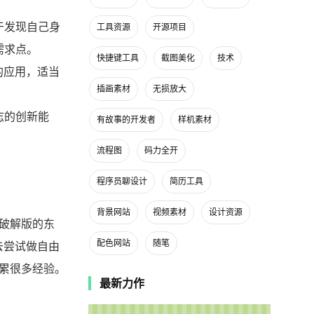
于发现自己身
工具资源
开源项目
需求点。
快捷键工具
截图美化
技术
的应用，适当
插画素材
无损放大
志的创新能
有故事的开发者
样机素材
流程图
码力全开
程序员聊设计
简历工具
背景网站
视频素材
设计资源
破解版的东
配色网站
随笔
去尝试做自由
累很多经验。
最新力作