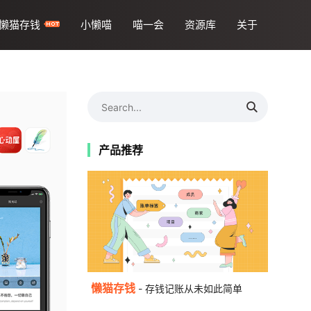
懒猫存钱
小懒喵
喵一会
资源库
关于
产品推荐
懒猫存钱
- 存钱记账从未如此简单